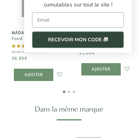
cumulables sur tout le site !
Nectar
EQUAL
Email
21,00€
36,95€
MÁDARA
LES SECRETS DE LOLY
Fond de teint éclat SKIN EQUAL
Crème Sans Rinçage - Kurl Nectar
RECEVOIR MON CODE 🎁
Existe en 10 variations
21,00€
36,95€
AJOUTER AU
PANIER
AJOUTER AU
AJOUTER
PANIER
AJOUTER
Dans la même marque