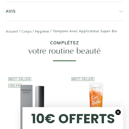
AVIS
/
/
/
Tampons Avec Applicateur Super Bio
Accueil
Corps
Hygiène
COMPLÉTEZ
votre routine beauté
BEST-SELLER
BEST-SELLER
VEGAN
LES SECRETS DE
10€ OFFERTS
LOLY
MÁDARA
Crème Sans
Fond de teint
Rinçage - Kurl
éclat SKIN