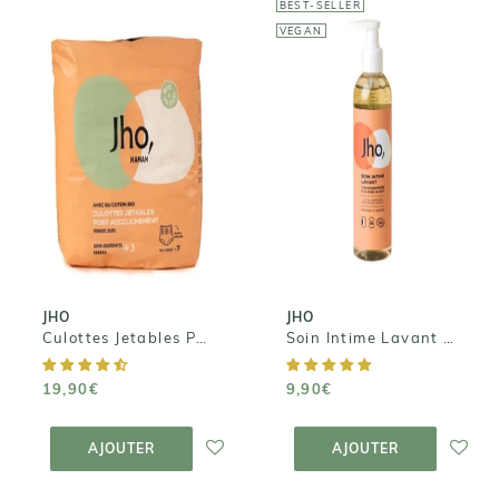
BEST-SELLER
VEGAN
JHO
JHO
Culottes
Jetables Post-
Soin Intime
accouchement
Lavant Doux
- Super
Bio
absorbantes x7
9,90€
19,90€
JHO
JHO
Culottes Jetables Post-accouchement - Super absorbantes x7
Soin Intime Lavant Doux Bio
19,90€
9,90€
AJOUTER AU
AJOUTER AU
PANIER
PANIER
AJOUTER
AJOUTER