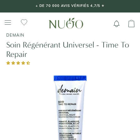
Aller
+ DE 70 000 AVIS VÉRIFIÉS 4,7/5 ⭐️
au
contenu
DEMAIN
Soin Régénérant Universel - Time To
Repair