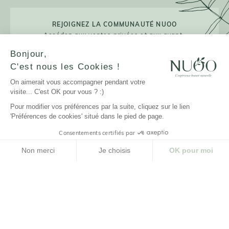
REJOIGNEZ LA COMMUNAUTÉ NUOO
Accédez aux ventes privées et aux avant-
premières !
Bonjour,
C'est nous les Cookies !
On aimerait vous accompagner pendant votre
visite... C'est OK pour vous ? :)
JE M'INSCRIS
Pour modifier vos préférences par la suite, cliquez sur le lien
'Préférences de cookies' situé dans le pied de page.
Consentements certifiés par
LA MARQUE
Non merci
Je choisis
OK pour moi
Plateforme de Gestion du Consentement : Personnalisez vos Options
Axeptio consent
NUOO ET VOUS
Notre plateforme vous permet d'adapter et de gérer vos paramètres de confidenti
AIDE