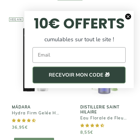
10€ OFFERTS
VEGAN
VEGAN
cumulables sur tout le site !
Email
MÁDARA
DISTILLERIE
SAINT HILAIRE
Hydra Firm
Eau Florale de
Gelée
RECEVOIR MON CODE 🎁
Fleur
Hyaluronique
d'Oranger
36,95€
8,55€
MÁDARA
DISTILLERIE SAINT
HILAIRE
Hydra Firm Gelée Hyaluronique
Eau Florale de Fleur d'Oranger
36,95€
8,55€
AJOUTER AU