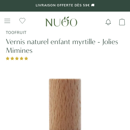
Aller
+ DE 70 000 AVIS VÉRIFIÉS 4,7/5 ⭐️
au
contenu
TOOFRUIT
Vernis naturel enfant myrtille - Jolies
Mimines