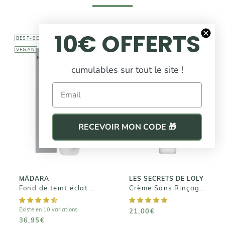
10€ OFFERTS
BEST-SELLER
BEST-SELLER
VEGAN
cumulables sur tout le site !
Email
LES SECRETS DE
LOLY
MÁDARA
Crème Sans
Fond de teint
Rinçage - Kurl
éclat SKIN
RECEVOIR MON CODE 🎁
Nectar
EQUAL
21,00€
36,95€
MÁDARA
LES SECRETS DE LOLY
Fond de teint éclat SKIN EQUAL
Crème Sans Rinçage - Kurl Nectar
Existe en 10 variations
21,00€
36,95€