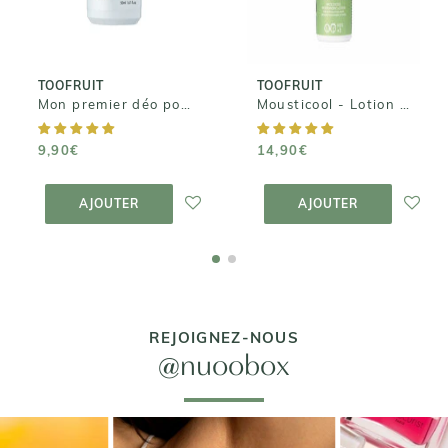
Moustiques
9,90€
14,90€
TOOFRUIT
TOOFRUIT
Mon premier déo pomme aloe
Mousticool - Lotion Répulsive - Eloigne les Moustiques
9,90€
14,90€
AJOUTER AU
AJOUTER AU
PANIER
PANIER
AJOUTER
AJOUTER
REJOIGNEZ-NOUS
@nuoobox