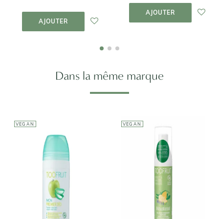
AJOUTER AU
PANIER
AJOUTER AU
AJOUTER
PANIER
AJOUTER
Dans la même marque
VEGAN
VEGAN
TOOFRUIT
TOOFRUIT
Mousticool -
Mon premier
Lotion
déo pomme
Répulsive -
aloe
Eloigne les