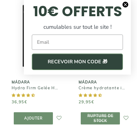
10€ OFFERTS
cumulables sur tout le site !
MÁDARA
MÁDARA
Email
Hydra Firm
Crème
Gelée
hydratante
Hyaluronique
intense
RECEVOIR MON CODE 🎁
36,95€
29,95€
MÁDARA
MÁDARA
Hydra Firm Gelée Hyaluronique
Crème hydratante intense
36,95€
29,95€
AJOUTER AU
RUPTURE DE
RUPTURE DE
PANIER
STOCK
AJOUTER
STOCK