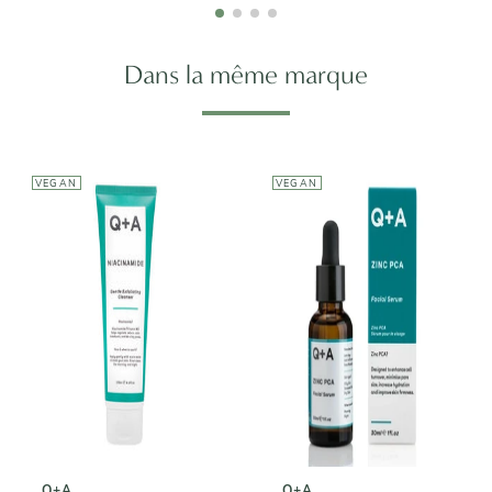
Dans la même marque
VEGAN
VEGAN
Q+A
Niacinamide
Q+A
Gentle
Zinc PCA
Exfoliating
Facial Serum -
Cleanser -
Sérum Visage
Nettoyant
Zinc PCA
Exfoliant
Niacinamide
11,90€
8,25€
Q+A
Q+A