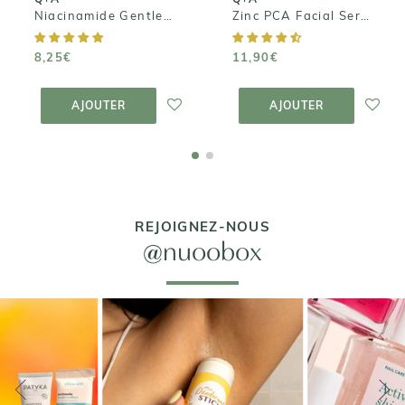
Niacinamide Gentle Exfoliating Cleanser - Nettoyant Exfoliant Niacinamide
Zinc PCA Facial Serum - Sérum Visage Zinc PCA
8,25€
11,90€
AJOUTER AU
AJOUTER AU
PANIER
PANIER
AJOUTER
AJOUTER
REJOIGNEZ-NOUS
@nuoobox