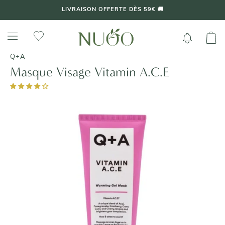
Aller
LIVRAISON OFFERTE DÈS 59€ 🚚
au
contenu
Q+A
Masque Visage Vitamin A.C.E