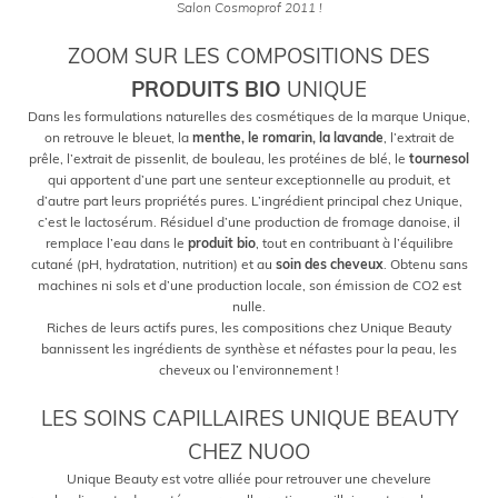
Salon Cosmoprof 2011 !
ZOOM SUR LES COMPOSITIONS DES
PRODUITS BIO
UNIQUE
Dans les formulations naturelles des cosmétiques de la marque Unique,
on retrouve le bleuet, la
menthe, le romarin, la lavande
, l’extrait de
prêle, l’extrait de pissenlit, de bouleau, les protéines de blé, le
tournesol
qui apportent d’une part une senteur exceptionnelle au produit, et
d’autre part leurs propriétés pures. L’ingrédient principal chez Unique,
c’est le lactosérum. Résiduel d’une production de fromage danoise, il
remplace l’eau dans le
produit bio
, tout en contribuant à l’équilibre
cutané (pH, hydratation, nutrition) et au
soin des cheveux
. Obtenu sans
machines ni sols et d’une production locale, son émission de CO2 est
nulle.
Riches de leurs actifs pures, les compositions chez Unique Beauty
bannissent les ingrédients de synthèse et néfastes pour la peau, les
cheveux ou l’environnement !
LES SOINS CAPILLAIRES UNIQUE BEAUTY
CHEZ NUOO
Unique Beauty est votre alliée pour retrouver une chevelure