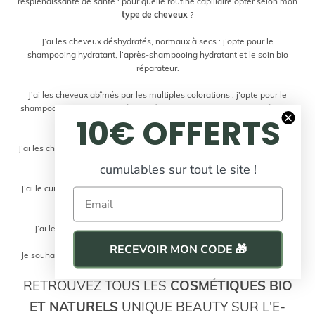
resplendissante de santé : pour quelle routine capillaire opter selon mon
type de cheveux
?
J’ai les cheveux déshydratés, normaux à secs : j’opte pour le
shampooing hydratant
,
l’après-shampooing hydratant
et le
soin bio
réparateur
.
J’ai les cheveux abîmés par les multiples colorations : j’opte pour le
shampooing cheveux colorés
,
l'après-shampoing cheveux colorés
et le
10€ OFFERTS
soin bio réparateur pour cheveux colorés
.
J’ai les cheveux qui manquent de volume et de souplesse : j’opte pour le
shampooing bio volumisant
.
cumulables sur tout le site !
J’ai le cuir chevelu sujet aux pellicules : j’opte pour le
shampooing anti-
Email
pelliculaire
bio
.
J’ai les cheveux gras : j’opte pour le
shampooing bio détoxifiant
.
RECEVOIR MON CODE 🎁
Je souhaite texturiser mes longueurs : j’opte pour la
lotion bio coiffante
au sel marin
.
RETROUVEZ TOUS LES
COSMÉTIQUES BIO
ET NATURELS
UNIQUE BEAUTY SUR L'E-