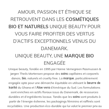
AMOUR, PASSION ET ÉTHIQUE SE
RETROUVENT DANS LES
COSMÉTIQUES
BIO ET NATURELS
UNIQUE BEAUTY POUR
VOUS FAIRE PROFITER DES VERTUS
D’ACTIFS EXCEPTIONNELS VENUS DU
DANEMARK.
UNIQUE BEAUTY, UNE
MARQUE BIO
ENGAGÉE
Unique beauty, fondée en 1995 par Hanne Vernegreen Rasmussen &
Jørgen Theils Mortensen propose des
soins
capillaires et corporels
danois,
bio
, naturels et cruelty free. La
marque
, particulièrement
engagée opte pour une démarche équitable en utilisant le
beurre de
karité
du Ghana et l’
Aloe vera
d’Amérique du Sud. Les formulations
sont enrichies en actifs floraux issus du Danemark, de ressources
durables et d’ingrédients locaux. Tandis que les
soins
sont produits à
partir de l’énergie éolienne, les packagings féminins et raffinés sont
recyclables. Une production éco-durable qui lui valut le premier prix au