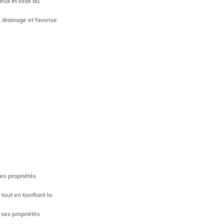
eux et lissé au
le drainage et favorise
ses propriétés
tout en tonifiant la
 ses propriétés