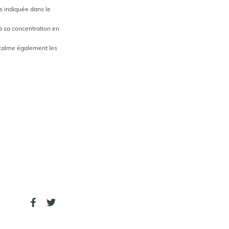
ès indiquée dans le
 à sa concentration en
le calme également les