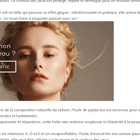
idules. Le
contour des yeux
est protégé, réparé et défatigué pour un résultat lumin
 roll-on bille qui procure un effet glaçon : rafraîchissante et pratique, elle active 
in. Un must-have à emporter partout avec soi !
he de la composition naturelle du sébum, l'huile de jojoba bio est reconnue pour 
ientes et hydratantes.
 apaisante et réparatrice, cette huile rare redonne souplesse et élasticité à la peau 
 en vitamines A, D et E et en insaponifiables, l’huile d'avocat bio est connue pour
olérée, elle peut être utilisée sur le visage et le contour des yeux.