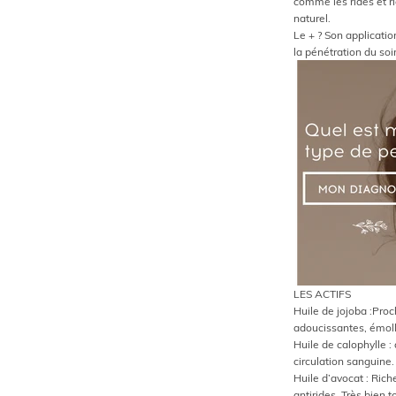
comme les rides et r
naturel.
Le + ? Son application
la pénétration du so
LES ACTIFS
Huile de jojoba :
Proc
adoucissantes, émoll
Huile de
calophylle
:
circulation sanguine.
Huile d’avocat :
Riche
antirides. Très bien t