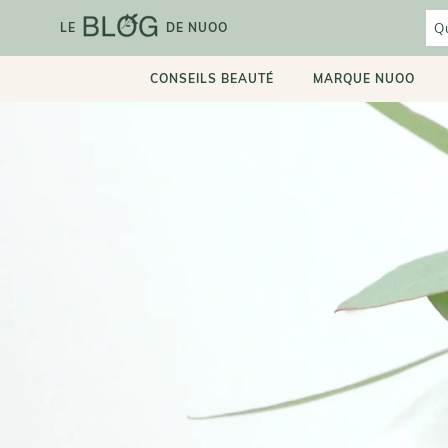
Aller
au
LE
DE NUOO
contenu
CONSEILS BEAUTÉ
MARQUE NUOO