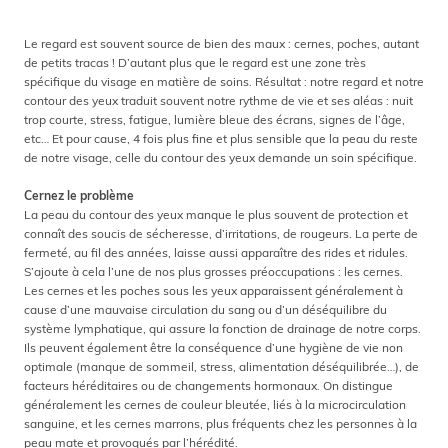
Le regard est souvent source de bien des maux : cernes, poches, autant
de petits tracas ! D’autant plus que le regard est une zone très
spécifique du visage en matière de soins. Résultat : notre regard et notre
contour des yeux traduit souvent notre rythme de vie et ses aléas : nuit
trop courte, stress, fatigue, lumière bleue des écrans, signes de l’âge,
etc… Et pour cause, 4 fois plus fine et plus sensible que la peau du reste
de notre visage, celle du contour des yeux demande un soin spécifique.
Cernez le problème
La peau du contour des yeux manque le plus souvent de protection et
connaît des soucis de sécheresse, d’irritations, de rougeurs. La perte de
fermeté, au fil des années, laisse aussi apparaître des rides et ridules.
S’ajoute à cela l’une de nos plus grosses préoccupations : les cernes.
Les cernes et les poches sous les yeux apparaissent généralement à
cause d’une mauvaise circulation du sang ou d’un déséquilibre du
système lymphatique, qui assure la fonction de drainage de notre corps.
Ils peuvent également être la conséquence d’une hygiène de vie non
optimale (manque de sommeil, stress, alimentation déséquilibrée…), de
facteurs héréditaires ou de changements hormonaux. On distingue
généralement les cernes de couleur bleutée, liés à la microcirculation
sanguine, et les cernes marrons, plus fréquents chez les personnes à la
peau mate et provoqués par l’hérédité.