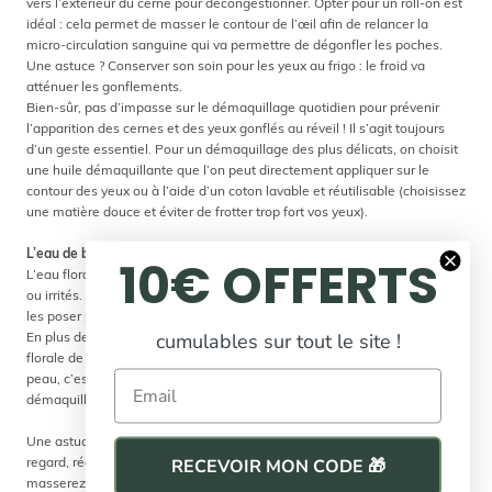
vers l’extérieur du cerne pour décongestionner. Opter pour un roll-on est
idéal : cela permet de masser le contour de l’œil afin de relancer la
micro-circulation sanguine qui va permettre de dégonfler les poches.
Une astuce ? Conserver son soin pour les yeux au frigo : le froid va
atténuer les gonflements.
Bien-sûr, pas d’impasse sur le démaquillage quotidien pour prévenir
l’apparition des cernes et des yeux gonflés au réveil ! Il s’agit toujours
d’un geste essentiel. Pour un démaquillage des plus délicats, on choisit
une huile démaquillante que l’on peut directement appliquer sur le
contour des yeux ou à l’aide d’un coton lavable et réutilisable (choisissez
une matière douce et éviter de frotter trop fort vos yeux).
L’eau de bleuet, le chouchou de nos yeux
10€ OFFERTS
L’eau florale de bleuet est idéale pour apaiser les yeux gonflés, fatigués
ou irrités. Vaporisez un peu d’eau florale sur deux cotons, puis laissez-
les poser pendant 10 minutes sur les paupières en compresses.
cumulables sur tout le site !
En plus de tonifier le regard, elle apporte un coup d’éclat au teint. L’eau
florale de bleuet permet à la fois de rafraîchir, d’illuminer et d’apaiser la
Email
peau, c’est pourquoi on peut l’utiliser en vaporisation après le
démaquillage et le nettoyage.
Une astuce ? Les glaçons au bleuet ! Pour un véritable coup de fouet au
regard, réalisez des glaçons d’eau florale de bleuet avec lesquels vous
RECEVOIR MON CODE 🎁
masserez les cernes et le contour des yeux.