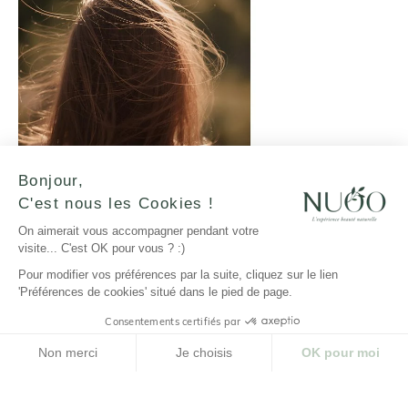
Bonjour,
C'est nous les Cookies !
On aimerait vous accompagner pendant votre
Cheveux normaux : une routine naturelle adaptée pour des résultats
visite... C'est OK pour vous ? :)
visibles
Pour modifier vos préférences par la suite, cliquez sur le lien
Sur le papier, avoir les cheveux normaux est un véritable
'Préférences de cookies' situé dans le pied de page.
avantage : ni trop gras, ni trop secs, ils ne posent a priori
aucun problème majeur au quotidien. Et pourtant, cette
Consentements certifiés par
nature de cheveux nécessite également une attention
particulière pour préserver son équilibre naturel et sa
Non merci
Je choisis
OK pour moi
beauté. Un cheveu “normal” ne signifie pas “pas
Plateforme de Gestion du Consentement : Personnalisez vos Options
Axeptio consent
d’entretien” : avec les agressions extérieures, le stress, les
Notre plateforme vous permet d'adapter et de gérer vos paramètres de confidenti
changements hormonaux ou encore les outils chauffants,