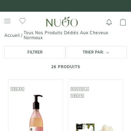
Aller
LIVRAISON OFFERTE DÈS 59€ 🚚
au
contenu
Tous Nos Produits Dédiés Aux Cheveux
Accueil
/
Normaux
FILTRER
TRIER PAR:
26
PRODUITS
VEGAN
NOUVEAU
VEGAN
UMAÏ
CUT BY FRED