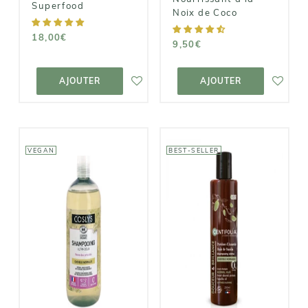
Superfood
Noix de Coco
18,00€
9,50€
AJOUTER AU
AJOUTER AU
PANIER
PANIER
AJOUTER
AJOUTER
VEGAN
BEST-SELLER
COSLYS
CENTIFOLIA
Shampooing
Shampoing
Bio Ultra-
Crème -
Doux -
Cheveux
Cheveux
Normaux