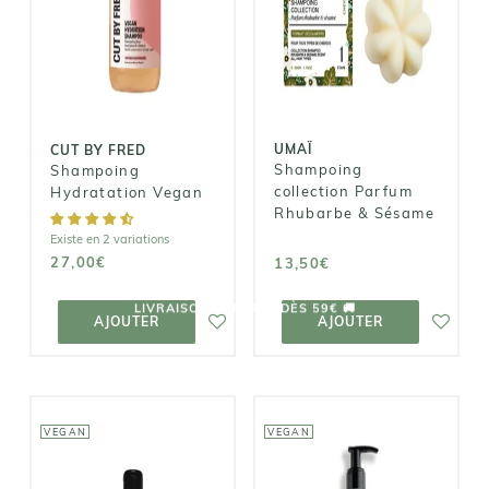
Shampoing
Shampoing
collection
Hydratation
Parfum
Vegan
Rhubarbe &
Sésame
27,00€
13,50€
UMAÏ
CUT BY FRED
Shampoing
Shampoing
collection Parfum
Hydratation Vegan
Rhubarbe & Sésame
Existe en 2 variations
27,00€
13,50€
AJOUTER AU
AJOUTER AU
PANIER
PANIER
AJOUTER
AJOUTER
VEGAN
VEGAN