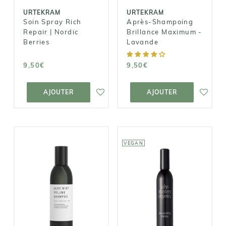
9,50€
URTEKRAM
URTEKRAM
Soin Spray Rich
Après-Shampoing
Repair | Nordic
Brillance Maximum -
Berries
Lavande
9,50€
9,50€
AJOUTER AU
AJOUTER AU
PANIER
PANIER
AJOUTER
AJOUTER
VEGAN
JOHN MASTERS
ORGANICS
LESS IS MORE