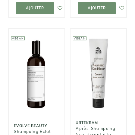
AJOUTER AU
AJOUTER AU
PANIER
PANIER
AJOUTER
AJOUTER
VEGAN
VEGAN
URTEKRAM
EVOLVE
BEAUTY
Après-
Shampoing
Shampoing
Nourrissant à
Éclat
la Noix de
Superfood
Coco
18,00€
9,50€
URTEKRAM
EVOLVE BEAUTY
Après-Shampoing
Shampoing Éclat
Nourrissant à la