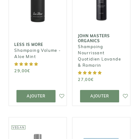
Shampoing
Shampoing
Nourrissant
Volume - Aloe
Quotidien
Mint
Lavande &
Romarin
29,00€
JOHN MASTERS
27,00€
ORGANICS
LESS IS MORE
Shampoing
Shampoing Volume -
Nourrissant
Aloe Mint
Quotidien Lavande
& Romarin
29,00€
27,00€
AJOUTER AU
AJOUTER AU
PANIER
PANIER
AJOUTER
AJOUTER
VEGAN