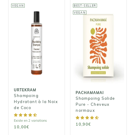
VEGAN
BEST-SELLER
VEGAN
PACHAMAMAI
URTEKRAM
Shampoing
Shampoing
Solide Pure -
Hydratant à la
Cheveux
Noix de Coco
normaux
10,00€
10,90€
URTEKRAM
PACHAMAMAI
Shampoing
Shampoing Solide
Hydratant à la Noix
Pure - Cheveux
de Coco
normaux
Existe en 2 variations
10,90€
10,00€