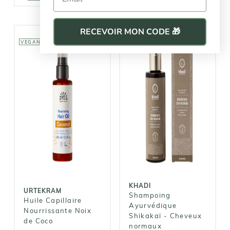
RECEVOIR MON CODE 🎁
VEGAN
VEGAN
KHADI
URTEKRAM
Shampoing
Huile
Ayurvédique
Capillaire
Shikakaï -
Nourrissante
Cheveux
Noix de Coco
normaux
12,00€
17,90€
KHADI
URTEKRAM
Shampoing
Huile Capillaire
Ayurvédique
Nourrissante Noix
Shikakaï - Cheveux
de Coco
normaux