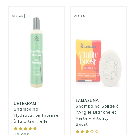
VEGAN
VEGAN
LAMAZUNA
URTEKRAM
Shampoing
Shampoing
Solide à
Hydratation
l'Argile
Intense à la
Blanche et
Citronnelle
Verte -
Vitality Boost
10,00€
9,90€
LAMAZUNA
URTEKRAM
Shampoing Solide à
Shampoing
l'Argile Blanche et
Hydratation Intense
Verte - Vitality
à la Citronnelle
Boost