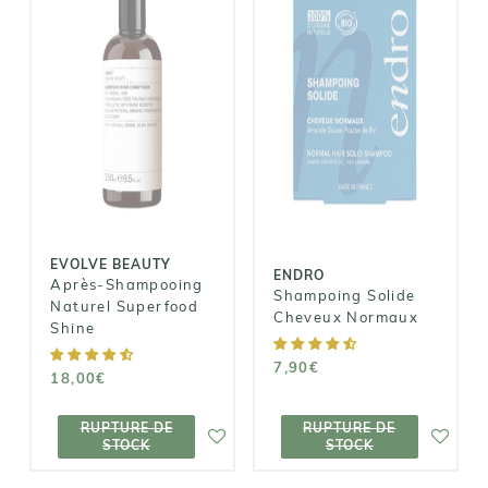
EVOLVE
BEAUTY
ENDRO
Après-
Shampoing
Shampooing
Solide
Naturel
Cheveux
Superfood
Normaux
Shine
7,90€
18,00€
EVOLVE BEAUTY
ENDRO
Après-Shampooing
Shampoing Solide
Naturel Superfood
Cheveux Normaux
Shine
7,90€
18,00€
RUPTURE DE
RUPTURE DE
RUPTURE DE
RUPTURE DE
STOCK
STOCK
STOCK
STOCK