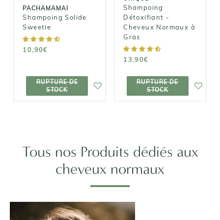
Shampoing
PACHAMAMAI
Shampoing Solide
Détoxifiant -
Sweetie
Cheveux Normaux à
Gras
10,90€
13,90€
RUPTURE DE
RUPTURE DE
RUPTURE DE
RUPTURE DE
STOCK
STOCK
STOCK
STOCK
Tous nos Produits dédiés aux
cheveux normaux