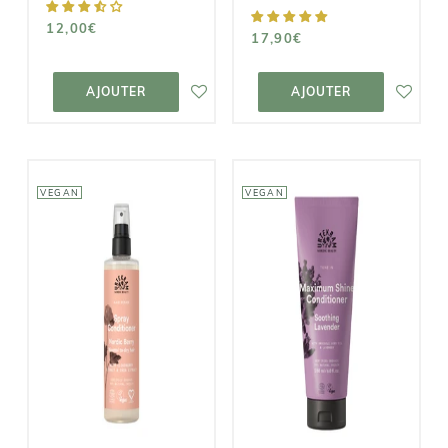
12,00€
17,90€
AJOUTER AU
AJOUTER AU
PANIER
PANIER
AJOUTER
AJOUTER
VEGAN
VEGAN
URTEKRAM
URTEKRAM
Après-
Soin Spray
Shampoing
Rich Repair |
Brillance
Nordic Berries
Maximum -
Lavande
9,50€