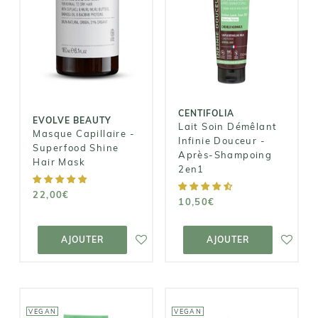
BEAUTY
Lait Soin
Démêlant
Masque
Infinie
Capillaire -
Douceur -
Superfood
Après-
Shine Hair
Shampoing
Mask
2en1
22,00€
CENTIFOLIA
10,50€
EVOLVE BEAUTY
Lait Soin Démêlant
Masque Capillaire -
Infinie Douceur -
Superfood Shine
Après-Shampoing
Hair Mask
2en1
22,00€
10,50€
AJOUTER AU
AJOUTER AU
PANIER
PANIER
AJOUTER
AJOUTER
VEGAN
VEGAN