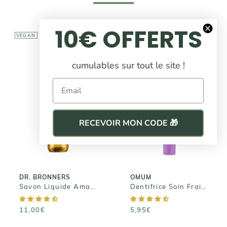
10€ OFFERTS
VEGAN
VEGAN
cumulables sur tout le site !
Email
OMUM
DR. BRONNERS
Dentifrice Soin
Savon Liquide
Fraicheur -
RECEVOIR MON CODE 🎁
Amande
L'Eclatant
11,00€
5,95€
DR. BRONNERS
OMUM
Savon Liquide Amande
Dentifrice Soin Fraicheur - L'Eclatant
11,00€
5,95€
AJOUTER AU
AJOUTER AU