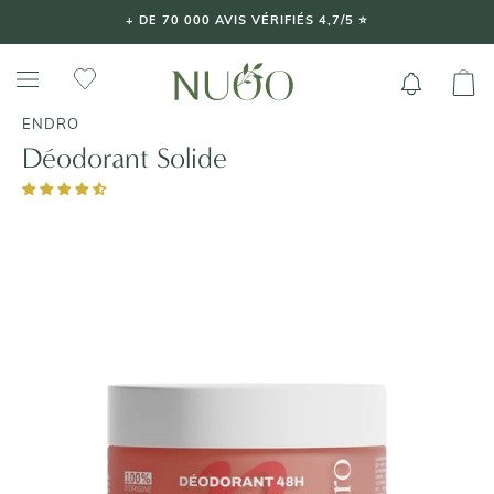
Aller
+ DE 70 000 AVIS VÉRIFIÉS 4,7/5 ⭐️
au
contenu
ENDRO
Déodorant Solide