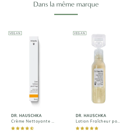
Dans la même marque
VEGAN
VEGAN
DR. HAUSCHKA
DR. HAUSCHKA
Crème
Lotion
Nettoyante
Fraîcheur pour
Purifiante pour
les Yeux
le Visage
31,40€
17,50€
DR. HAUSCHKA
DR. HAUSCHKA
Crème Nettoyante Purifiante pour le Visage
Lotion Fraîcheur pour les Yeux