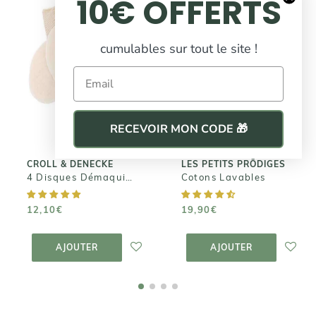
10€ OFFERTS
CROLL &
cumulables sur tout le site !
DENECKE
LES PETITS
PRÖDIGES
4 Disques
Email
Démaquillants
Cotons
en Bambou +
Lavables
Filet de Lavage
19,90€
RECEVOIR MON CODE 🎁
12,10€
CROLL & DENECKE
LES PETITS PRÖDIGES
4 Disques Démaquillants en Bambou + Filet de Lavage
Cotons Lavables
12,10€
19,90€
AJOUTER AU
AJOUTER AU
PANIER
PANIER
AJOUTER
AJOUTER