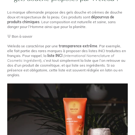
La marque allemande propose des gels douche et crèmes de douche
doux et respectueux de la peau. Ces produits sont
dépourvus de
produits chimiques
. Leur composition est naturelle et saine, sans
danger pour l’Homme ainsi que pour la planète.
💡 Bon à savoir
Weleda se caractérise par une
transparence extrême
. Par exemple,
elle fait partie des rares marques à proposer des listes INCI traduites en
français. Pour rappel, la
liste INCI
(International Nomenclature of
Cosmetic Ingrédient
), c’est tout simplement la liste que l’on retrouve au
dos d’un produit de cosmétique, et qui liste ses ingrédients. Si sa
présence est obligatoire, cette liste est souvent rédigée en latin ou en
anglais.