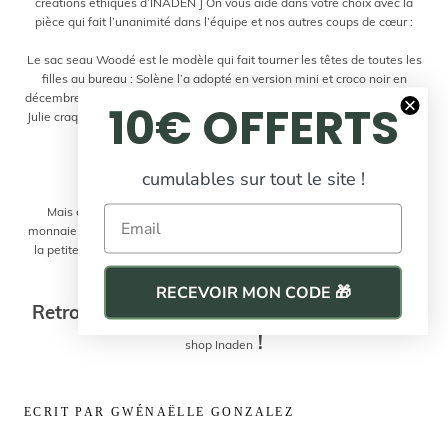
créations éthiques d’INADEN J On vous aide dans votre choix avec la
pièce qui fait l’unanimité dans l’équipe et nos autres coups de cœur :
.
Le sac seau Woodé est le modèle qui fait tourner les têtes de toutes les
filles au bureau : Solène l’a adopté en version mini et croco noir en
décembre dernier, Gwénaëlle a flashé sur le grand format en Cordova et
10€ OFFERTS
Julie craque pour le Woodé Lisse en « Rusty Brown » qui irait à merveille
avec ses bottines !
.
cumulables sur tout le site !
.
Email
Mais évidemment la liste n’est pas exhaustive, on rêve du porte-
monnaie Milo Grainé noir, un bon classique indémodable, ou encore de
la petite besace Aky en édition limitée dans le coloris naturel qui fera
son petit effet au retour des beaux jours !
RECEVOIR MON CODE 🎁
Retrouvez tous ces superbes modèles sur
l'e-
!
shop Inaden
ECRIT PAR GWÉNAËLLE GONZALEZ