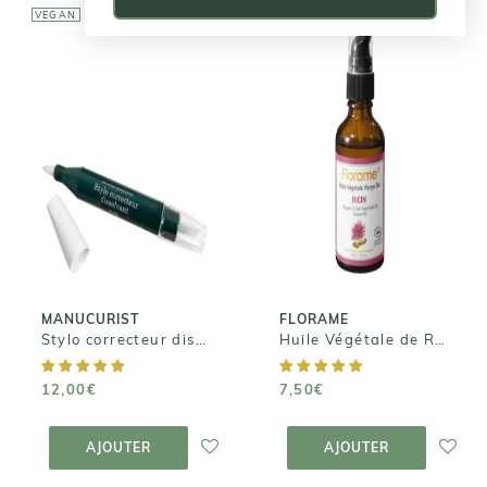
VEGAN
VEGAN
MANUCURIST
FLORAME
Stylo
correcteur
Huile Végétale
dissolvant - 4
de Ricin
mines
7,50€
12,00€
MANUCURIST
FLORAME
Stylo correcteur dissolvant - 4 mines
Huile Végétale de Ricin
12,00€
7,50€
AJOUTER AU
AJOUTER AU
PANIER
PANIER
AJOUTER
AJOUTER