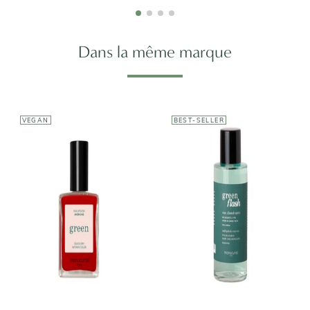
Dans la même marque
VEGAN
BEST-SELLER
MANUCURIST
Eau
dissolvante
MANUCURIST
Green FLASH -
Vernis Green
Gamme semi-
permanent
11,20€
16,00€