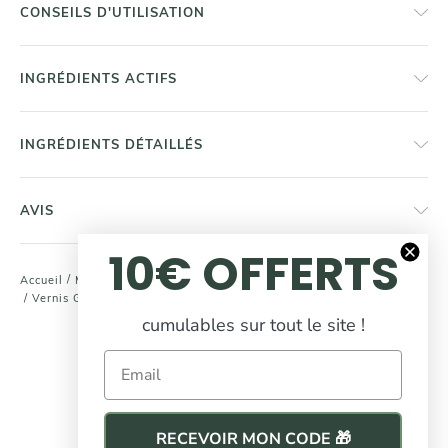
CONSEILS D'UTILISATION
INGRÉDIENTS ACTIFS
INGRÉDIENTS DÉTAILLÉS
AVIS
10€ OFFERTS
/
/
Accueil
Maquillage
Ongles
/
Vernis Green FLASH - Gamme Semi Permanent
cumulables sur tout le site !
COMPLÉTEZ
votre routine beauté
Email
RECEVOIR MON CODE 🎁