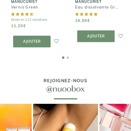
MANUCURIST
MANUCURIST
+ DE 70 000 AVIS VÉRIFIÉS 4,7/5 ⭐️
Vernis Green
Eau dissolvante Green FLASH - Gamme semi-permanent
Existe en 113 variations
16,00€
11,20€
AJOUTER AU
PANIER
AJOUTER AU
AJOUTER
PANIER
AJOUTER
REJOIGNEZ-NOUS
@nuoobox