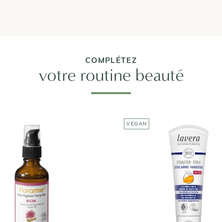
COMPLÉTEZ
votre routine beauté
VEGAN
FLORAME
LAVERA
ile Végétale de Ricin
Réparation Crème Ma
7,50€
6,00€
Taille : 50 mL
Taille : 75 ml