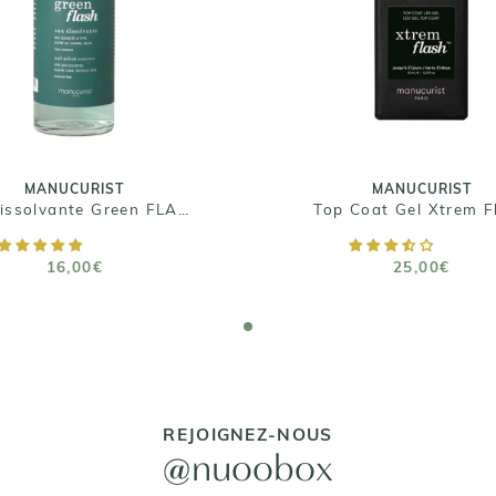
ASH - Gamme semi-
Top Coat Gel Xtrem F
permanent
25,00€
16,00€
Taille : 15ml
Taille : 100ml
MANUCURIST
MANUCURIST
Eau dissolvante Green FLASH - Gamme semi-permanent
Top Coat Gel Xtrem F
AJOUTER AU PANIER
AJOUTER AU PANIE
16,00€
25,00€
⭐️ 4,7/5 (PLUS DE 70 000 AVIS VÉRIFIÉS)
REJOIGNEZ-NOUS
@nuoobox