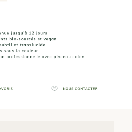
o
tenue
jusqu’à 12 jours
ents bio-sourcés
et
vegan
subtil et translucide
s sous la couleur
ion professionnelle avec pinceau salon
AVORIS
NOUS CONTACTER