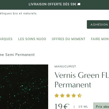
étiques bio et naturels.
ADHÉSION 
ARQUES
LES SOINS NUOO
OFFRES DU MOMENT
FAIRE MON
ARQUES
LES SOINS NUOO
FAIRE MON
me Semi Permanent
MANUCURIST
Vernis Green 
Permanent
19€
|
15 ML
Prix ab