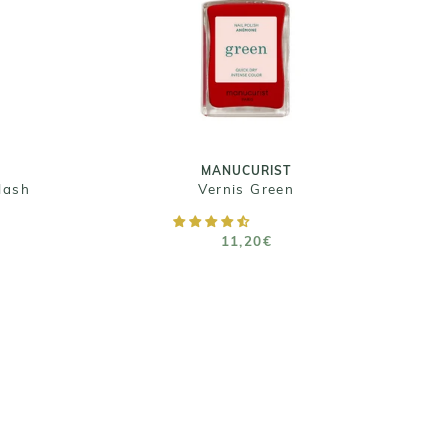
lash
MANUCURIST
lash
Vernis Green
R
11,20€