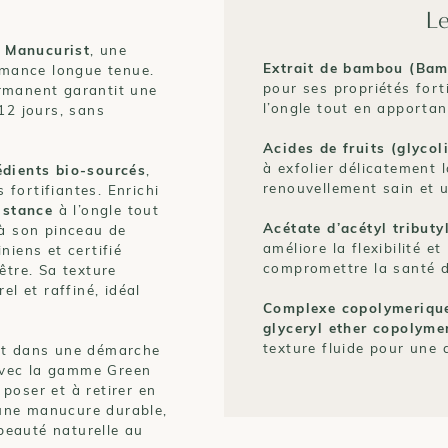
Le
e
Manucurist
, une
Extrait de bambou (Bam
ormance longue tenue.
pour ses propriétés forti
rmanent garantit une
l’ongle tout en apportan
12 jours, sans
Acides de fruits (glycol
à exfolier délicatement 
édients bio-sourcés
,
renouvellement sain et 
fortifiantes. Enrichi
sistance
à l’ongle tout
Acétate d’acétyl tributy
à son pinceau de
améliore la flexibilité e
niens et certifié
compromettre la santé de
être. Sa texture
el et raffiné, idéal
Complexe copolymerique
glyceryl ether copolyme
texture fluide pour une a
it dans une démarche
 avec la gamme Green
poser et à retirer en
une manucure durable,
beauté naturelle au