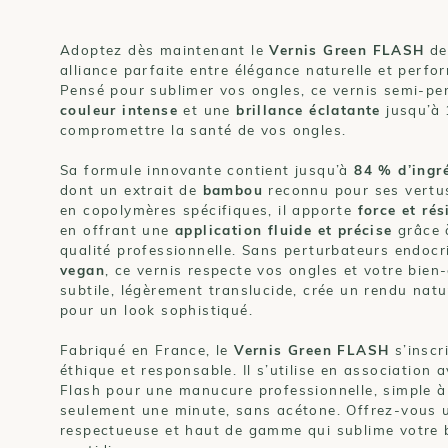
Adoptez dès maintenant le
Vernis Green FLASH
d
alliance parfaite entre élégance naturelle et perf
Pensé pour sublimer vos ongles, ce vernis semi-pe
couleur intense
et une
brillance éclatante
jusqu’à 
compromettre la santé de vos ongles.
Sa formule innovante contient jusqu’à
84 % d’ingr
dont un extrait de
bambou
reconnu pour ses vertus 
en copolymères spécifiques, il apporte
force et ré
en offrant une
application fluide et précise
grâce 
qualité professionnelle. Sans perturbateurs endocri
vegan
, ce vernis respecte vos ongles et votre bien-
subtile, légèrement translucide, crée un rendu natur
pour un look sophistiqué.
Fabriqué en France, le
Vernis Green FLASH
s’inscr
éthique et responsable. Il s’utilise en association
Flash pour une manucure professionnelle, simple à 
seulement une minute, sans acétone. Offrez-vous 
respectueuse et haut de gamme qui sublime votre 