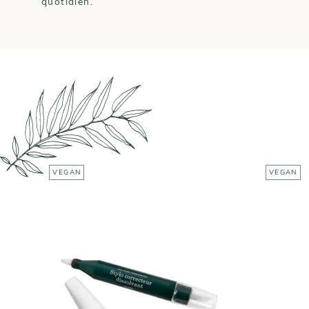
quotidien.
VEGAN
VEGAN
MANUCURIST
Stylo correcteur
Hu
dissolvant - 4 mines
12,00€