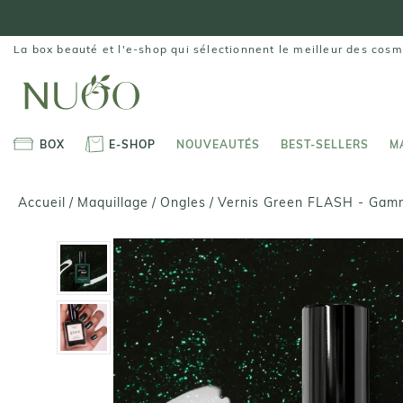
Aller
au
contenu
La box beauté et l'e-shop qui sélectionnent le meilleur des cosm
BOX
E-SHOP
NOUVEAUTÉS
BEST-SELLERS
M
BOX
E-SHOP
NOUVEAUTÉS
BEST-SELLERS
M
Vernis Green FLASH - Gam
Accueil
/
Maquillage
/
Ongles
/