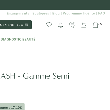
Engagements
Boutiques
Blog
Programme fidélité
FAQ
|
|
|
|
0
(
)
MEMBRE -10% 💌
 DIAGNOSTIC BEAUTÉ
 DIAGNOSTIC BEAUTÉ
FLASH - Gamme Semi
onnée : 17,10€