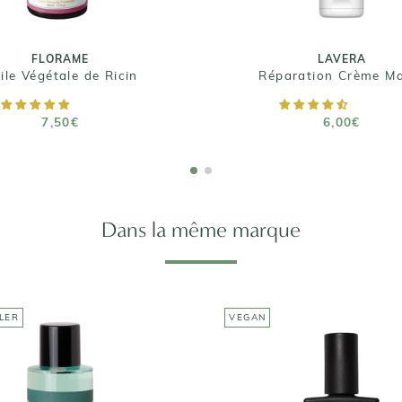
FLORAME
LAVERA
ile Végétale de Ricin
Réparation Crème Ma
AJOUTER AU PANIER
AJOUTER AU PANIE
7,50€
6,00€
Dans la même marque
LER
VEGAN
MANUCURIST
MANUCURIST
u dissolvante Green