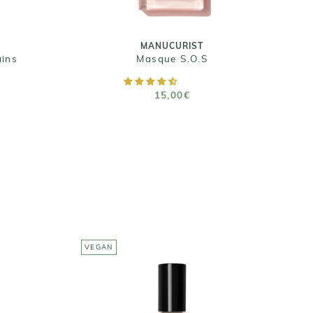
MANUCURIST
Vernis Green
MANUCURIST
ins
Masque S.O.S
11,20€
R
AJOUTER AU PANIER
15,00€
VEGAN
B