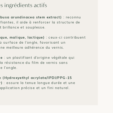
s ingrédients actifs
busa arundinacea stem extract)
: reconnu
fiantes, il aide à renforcer la structure de
t brillance et souplesse.
ique, malique, lactique)
: ceux-ci contribuent
la surface de l’ongle, favorisant un
une meilleure adhérence du vernis.
le
: un plastifiant d’origine végétale qui
t la résistance du film de vernis sans
 l’ongle.
 (Hydroxyethyl acrylate/IPDI/PPG-15
r)
: assure la tenue longue durée et une
pplication précise et un fini naturel.