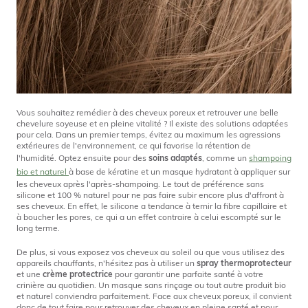
Vous souhaitez remédier à des cheveux poreux et retrouver une belle
chevelure soyeuse et en pleine vitalité ? Il existe des solutions adaptées
pour cela. Dans un premier temps, évitez au maximum les agressions
extérieures de l'environnement, ce qui favorise la rétention de
l'humidité. Optez ensuite pour des
soins adaptés
, comme un
shampoing
bio et naturel
à base de kératine et un masque hydratant à appliquer sur
les cheveux après l'après-shampoing. Le tout de préférence sans
silicone et 100 % naturel pour ne pas faire subir encore plus d'affront à
ses cheveux. En effet, le silicone a tendance à ternir la fibre capillaire et
à boucher les pores, ce qui a un effet contraire à celui escompté sur le
long terme.
De plus, si vous exposez vos cheveux au soleil ou que vous utilisez des
appareils chauffants, n'hésitez pas à utiliser un
spray thermoprotecteur
et une
crème protectrice
pour garantir une parfaite santé à votre
crinière au quotidien. Un masque sans rinçage ou tout autre produit bio
et naturel conviendra parfaitement. Face aux cheveux poreux, il convient
donc de tout faire pour retrouver des cheveux en pleine santé et pour