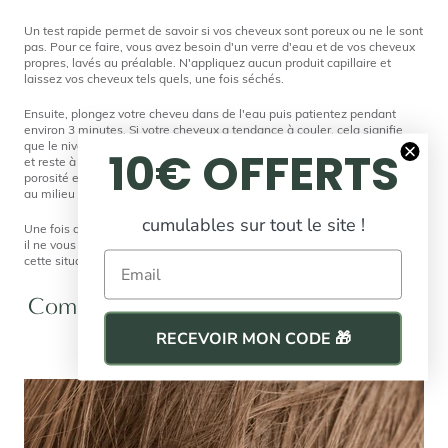
Un test rapide permet de savoir si vos cheveux sont poreux ou ne le sont
pas. Pour ce faire, vous avez besoin d'un verre d'eau et de vos cheveux
propres, lavés au préalable. N'appliquez aucun produit capillaire et
laissez vos cheveux tels quels, une fois séchés.
Ensuite, plongez votre cheveu dans de l'eau puis patientez pendant
environ 3 minutes. Si votre cheveux a tendance à couler, cela signifie
que le niveau de porosité de votre cheveu est élevé. Si le cheveu flotte
10€ OFFERTS
et reste à la surface, vous avez une porosité faible. Enfin, le niveau de
porosité est moyenne si le cheveu coule très légèrement et qu'il s'arrête
au milieu du verre.
cumulables sur tout le site !
Une fois que vous avez déterminé le degré de porosité de vos cheveux,
il ne vous reste plus qu'à appliquer les bons produits pour remédier à
Email
cette situation et
prendre soin de votre chevelure
.
Comment hydrater des cheveux poreux
?
RECEVOIR MON CODE 🎁