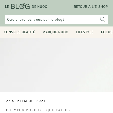
Aller
LE
DE NUOO
RETOUR À L'E-SHOP
au
contenu
CONSEILS BEAUTÉ
MARQUE NUOO
LIFESTYLE
FOCUS
27 SEPTEMBRE 2021
CHEVEUX POREUX : QUE FAIRE ?