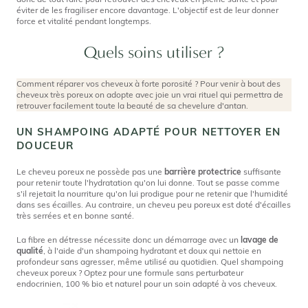
éviter de les fragiliser encore davantage. L'objectif est de leur donner
force et vitalité pendant longtemps.
Quels soins utiliser ?
Comment réparer vos cheveux à forte porosité ? Pour venir à bout des
cheveux très poreux on adopte avec joie un vrai rituel qui permettra de
retrouver facilement toute la beauté de sa chevelure d'antan.
UN SHAMPOING ADAPTÉ POUR NETTOYER EN
DOUCEUR
Le cheveu poreux ne possède pas une
barrière protectrice
suffisante
pour retenir toute l'hydratation qu'on lui donne. Tout se passe comme
s'il rejetait la nourriture qu'on lui prodigue pour ne retenir que l'humidité
dans ses écailles. Au contraire, un cheveu peu poreux est doté d'écailles
très serrées et en bonne santé.
La fibre en détresse nécessite donc un démarrage avec un
lavage de
qualité
, à l'aide d'un shampoing hydratant et doux qui nettoie en
profondeur sans agresser, même utilisé au quotidien. Quel shampoing
cheveux poreux ? Optez pour une formule sans perturbateur
endocrinien, 100 % bio et naturel pour un soin adapté à vos cheveux.