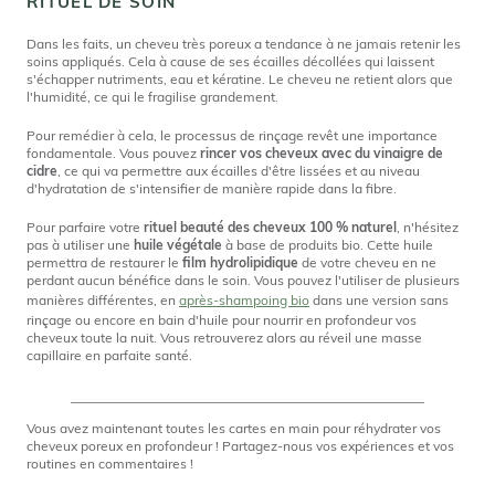
RITUEL DE SOIN
Dans les faits, un cheveu très poreux a tendance à ne jamais retenir les
soins appliqués. Cela à cause de ses écailles décollées qui laissent
s'échapper nutriments, eau et kératine. Le cheveu ne retient alors que
l'humidité, ce qui le fragilise grandement.
Pour remédier à cela, le processus de rinçage revêt une importance
fondamentale. Vous pouvez
rincer vos cheveux avec du vinaigre de
cidre
, ce qui va permettre aux écailles d'être lissées et au niveau
d'hydratation de s'intensifier de manière rapide dans la fibre.
Pour parfaire votre
rituel beauté des cheveux 100 % naturel
, n'hésitez
pas à utiliser une
huile végétale
à base de produits bio. Cette huile
permettra de restaurer le
film hydrolipidique
de votre cheveu en ne
perdant aucun bénéfice dans le soin. Vous pouvez l'utiliser de plusieurs
manières différentes, en
après-shampoing bio
dans une version sans
rinçage ou encore en bain d'huile pour nourrir en profondeur vos
cheveux toute la nuit. Vous retrouverez alors au réveil une masse
capillaire en parfaite santé.
Vous avez maintenant toutes les cartes en main pour réhydrater vos
cheveux poreux en profondeur ! Partagez-nous vos expériences et vos
routines en commentaires !